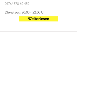
0176/
578 69 459
Dienstags: 20:00 - 22:00 Uhr
Weiterlesen
Turnen (Eltern-Kind 0-3 Jahre)
Ansprechpartner:
Sabine Pult
Mittwochs: 09:30 - 10:30 Uhr