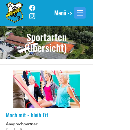
Menü ->
portarten
S
(Übersicht)
Mach mit - bleib Fit
Ansprechpartner: